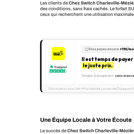
Les clients de
Chez Switch Charleville-Méziè
des conditions, sans frais cachés. Le forfait
ceux qui recherchent une utilisation maximale
Vous payez encore
+15€/mo
Il est temps de payer
le juste prix.
Simple, transparent,
sans mauva
Activation sous 24h
Portabilité conservée
Support 7
Une Équipe Locale à Votre Écoute
Le succès de
Chez Switch Charleville-Méziè