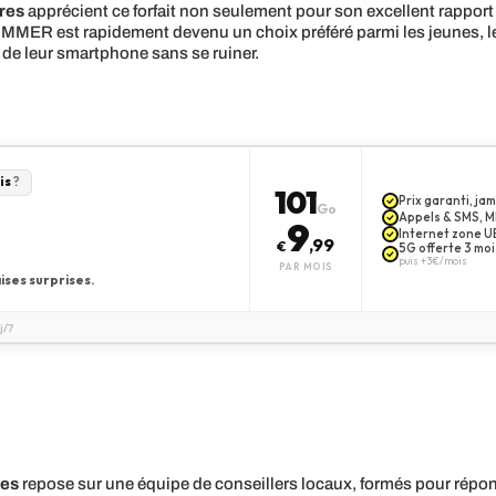
res
apprécient ce forfait non seulement pour son excellent rapport 
 SUMMER est rapidement devenu un choix préféré parmi les jeunes, 
 de leur smartphone sans se ruiner.
is
?
101
Prix garanti, j
Go
Appels & SMS, MM
9
Internet zone UE
,99
€
5G offerte 3 moi
puis +3€/mois
PAR MOIS
ises surprises.
j/7
res
repose sur une équipe de conseillers locaux, formés pour répond