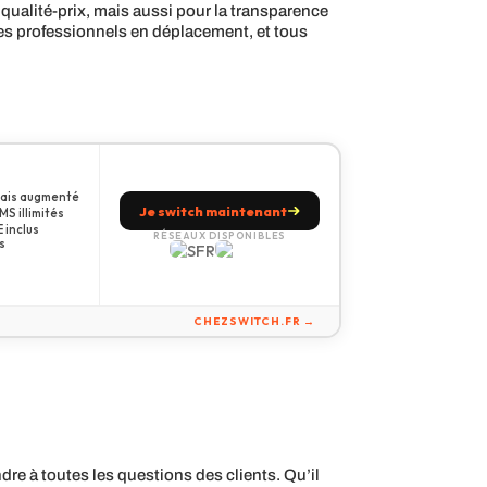
qualité-prix, mais aussi pour la transparence
les professionnels en déplacement, et tous
amais augmenté
Je switch maintenant
S illimités
 inclus
RÉSEAUX DISPONIBLES
s
CHEZSWITCH.FR →
re à toutes les questions des clients. Qu’il