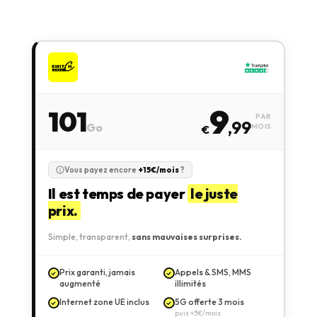
9
101
PAR
,99
Go
MOIS
€
Vous payez encore
+15€/mois
?
Il est temps de payer
le juste
prix.
Simple, transparent,
sans mauvaises surprises.
Prix garanti, jamais
Appels & SMS, MMS
augmenté
illimités
Internet zone UE inclus
5G offerte 3 mois
puis +3€/mois