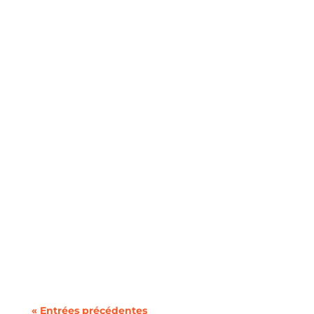
À l'approche de l'hiver, de nombreux
propriétaires cherchent des moyens de...
De nombreux ménages contribuent sans le
savoir à la hausse des coûts...
« Entrées précédentes