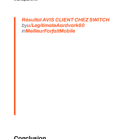
Résultat AVIS CLIENT CHEZ SWITCH
by
u/LegitimateAardvark60
in
MeilleurForfaitMobile
Conclusion