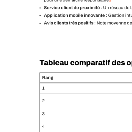
pour une démarche responsable
3
.
Service client de proximité
: Un réseau de b
Application mobile innovante
: Gestion int
Avis clients très positifs
: Note moyenne de 4,
Tableau comparatif des 
Rang
1
2
3
4