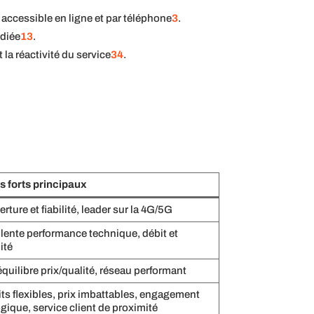
, accessible en ligne et par téléphone
3
.
édiée
1
3
.
 la réactivité du service
3
4
.
s forts principaux
rture et fiabilité, leader sur la 4G/5G
lente performance technique, débit et
ité
quilibre prix/qualité, réseau performant
its flexibles, prix imbattables, engagement
gique, service client de proximité