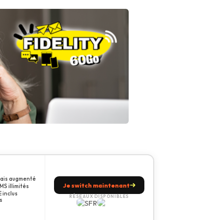
amais augmenté
Je switch maintenant
S illimités
 inclus
RÉSEAUX DISPONIBLES
s