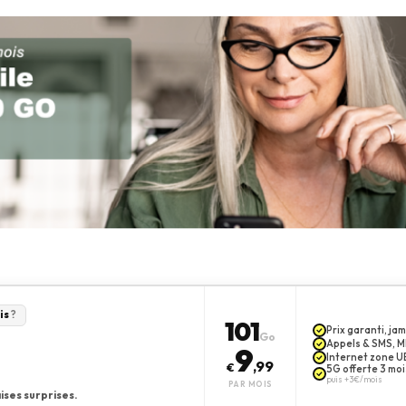
is
?
101
Prix garanti, j
Go
Appels & SMS, MM
9
Internet zone UE
,99
€
5G offerte 3 moi
puis +3€/mois
PAR MOIS
ises surprises.