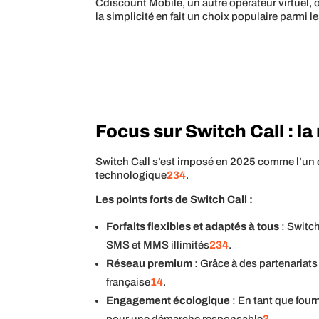
Cdiscount Mobile, un autre opérateur virtuel, 
la simplicité en fait un choix populaire parmi
Focus sur Switch Call : la
Switch Call s’est imposé en 2025 comme l’un de
technologique
2
3
4
.
Les points forts de Switch Call :
Forfaits flexibles et adaptés à tous
: Switch
SMS et MMS illimités
2
3
4
.
Réseau premium
: Grâce à des partenariat
française
1
4
.
Engagement écologique
: En tant que fourn