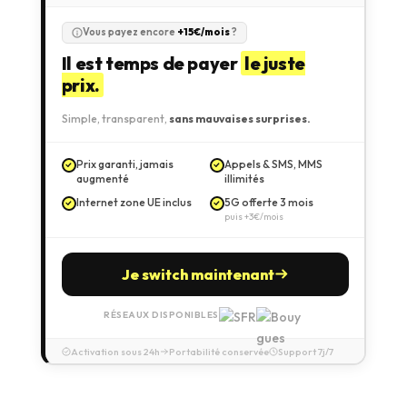
Vous payez encore
+15€/mois
?
Il est temps de payer
le juste
prix.
Simple, transparent,
sans mauvaises surprises.
Prix garanti, jamais
Appels & SMS, MMS
augmenté
illimités
Internet zone UE inclus
5G offerte 3 mois
puis +3€/mois
Je switch maintenant
RÉSEAUX DISPONIBLES
Activation sous 24h
Portabilité conservée
Support 7j/7