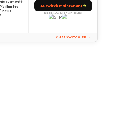
amais augmenté
Je switch maintenant
S illimités
 inclus
RÉSEAUX DISPONIBLES
s
CHEZSWITCH.FR →