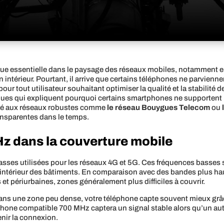
e essentielle dans le paysage des réseaux mobiles, notamment en 
en intérieur. Pourtant, il arrive que certains téléphones ne parvien
our tout utilisateur souhaitant optimiser la qualité et la stabilité
tiques qui expliquent pourquoi certains smartphones ne supporten
ocié aux réseaux robustes comme
le réseau Bouygues Telecom
ou
ransparentes dans le temps.
Hz dans la couverture mobile
sses utilisées pour les réseaux 4G et 5G. Ces fréquences basses se
l’intérieur des bâtiments. En comparaison avec des bandes plus h
 et périurbaines, zones généralement plus difficiles à couvrir.
ns une zone peu dense, votre téléphone capte souvent mieux grâc
léphone compatible 700 MHz captera un signal stable alors qu’un a
enir la connexion.