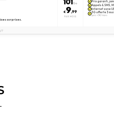
101
Prix garanti, j
Go
Appels & SMS, MM
9
Internet zone UE
,99
€
5G offerte 3 moi
puis +3€/mois
PAR MOIS
ises surprises.
j/7
S