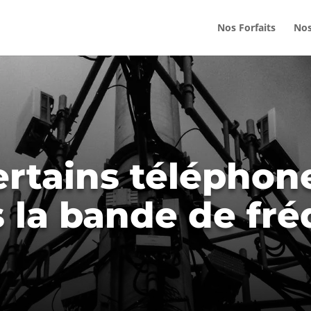
Nos Forfaits
Nos
ertains téléphon
s la bande de fr