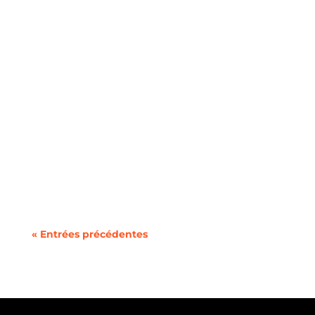
Au moment de souscrire un nouveau forfait
mobile, la question du format de votre ligne se
pose...
« Entrées précédentes