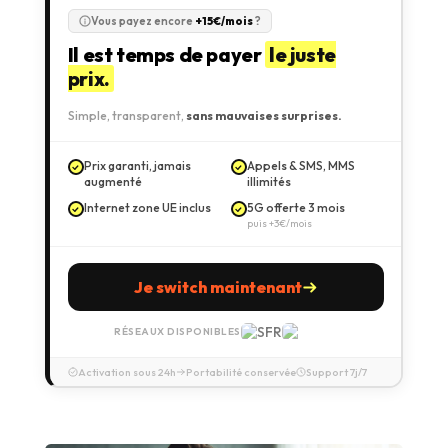
Vous payez encore
+15€/mois
?
Il est temps de payer
le juste
prix.
Simple, transparent,
sans mauvaises surprises.
Prix garanti, jamais
Appels & SMS, MMS
augmenté
illimités
Internet zone UE inclus
5G offerte 3 mois
puis +3€/mois
Je switch maintenant
RÉSEAUX DISPONIBLES
Activation sous 24h
Portabilité conservée
Support 7j/7