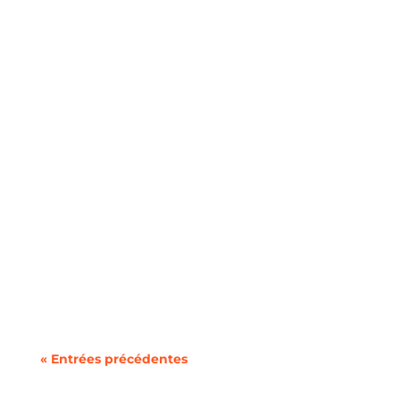
Vous cherchez à changer de forfait mobile ou à
utiliser deux lignes sur un même téléphone
sans la...
« Entrées précédentes