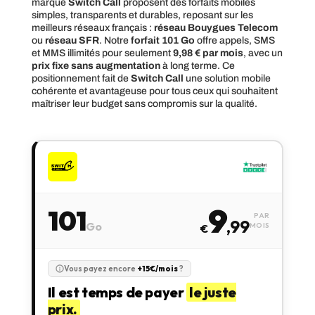
marque
Switch Call
proposent des forfaits mobiles
simples, transparents et durables, reposant sur les
meilleurs réseaux français :
réseau Bouygues Telecom
ou
réseau SFR
. Notre
forfait 101 Go
offre appels, SMS
et MMS illimités pour seulement
9,98 € par mois
, avec un
prix fixe sans augmentation
à long terme. Ce
positionnement fait de
Switch Call
une solution mobile
cohérente et avantageuse pour tous ceux qui souhaitent
maîtriser leur budget sans compromis sur la qualité.
9
101
PAR
,99
Go
MOIS
€
Vous payez encore
+15€/mois
?
Il est temps de payer
le juste
prix.