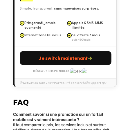
Simple, transparent,
sans mauvaises surprises.
Prix garanti, jamais
Appels & SMS, MMS
augmenté
illimités
Internet zone UE inclus
5G offerte 3 mois
puis +3€/mois
Je switch maintenant
RÉSEAUX DISPONIBLES
Activation sous 24h
Portabilité conservée
Support 7j/7
FAQ
Comment savoir si une promotion sur un forfait
mobile est vraiment intéressante ?
Il faut comparer le prix, les services inclus et surtout