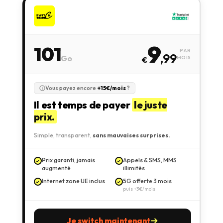
9
101
PAR
,99
Go
MOIS
€
Vous payez encore
+15€/mois
?
Il est temps de payer
le juste
prix.
Simple, transparent,
sans mauvaises surprises.
Prix garanti, jamais
Appels & SMS, MMS
augmenté
illimités
Internet zone UE inclus
5G offerte 3 mois
puis +3€/mois
Je switch maintenant