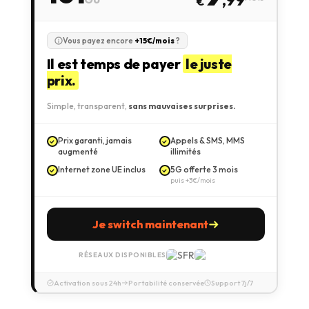
€
Vous payez encore
+15€/mois
?
Il est temps de payer
le juste
prix.
Simple, transparent,
sans mauvaises surprises.
Prix garanti, jamais
Appels & SMS, MMS
augmenté
illimités
Internet zone UE inclus
5G offerte 3 mois
puis +3€/mois
Je switch maintenant
RÉSEAUX DISPONIBLES
Activation sous 24h
Portabilité conservée
Support 7j/7