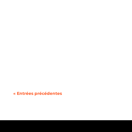
Au moment de souscrire un nouveau forfait
mobile, la question du format de votre ligne se
pose...
« Entrées précédentes