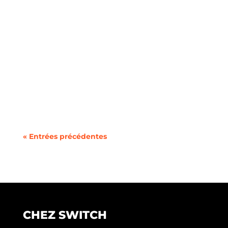
Vous cherchez à changer de forfait mobile ou à
utiliser deux lignes sur un même téléphone
sans la...
« Entrées précédentes
CHEZ SWITCH