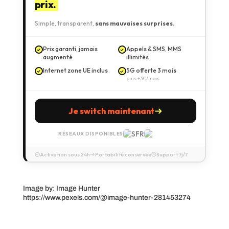
prix.
Simple, transparent,
sans mauvaises surprises.
Prix garanti, jamais
Appels & SMS, MMS
augmenté
illimités
Internet zone UE inclus
5G offerte 3 mois
puis +3€/mois
Je switch maintenant
RÉSEAUX DISPONIBLES
Activation sous 24h
Portabilité conservée
Support 7j/7
Image by: Image Hunter
https://www.pexels.com/@image-hunter-281453274