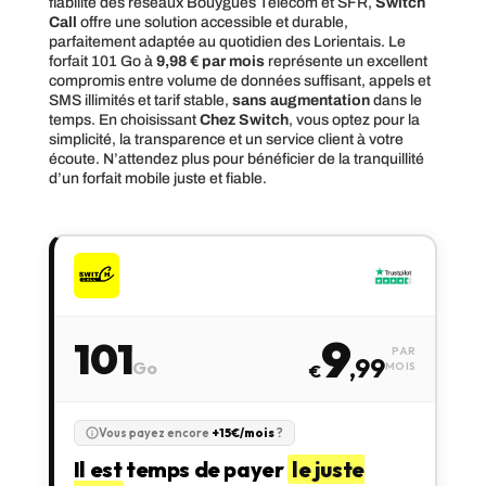
fiabilité des réseaux Bouygues Telecom et SFR,
Switch
Call
offre une solution accessible et durable,
parfaitement adaptée au quotidien des Lorientais. Le
forfait 101 Go à
9,98 € par mois
représente un excellent
compromis entre volume de données suffisant, appels et
SMS illimités et tarif stable,
sans augmentation
dans le
temps. En choisissant
Chez Switch
, vous optez pour la
simplicité, la transparence et un service client à votre
écoute. N’attendez plus pour bénéficier de la tranquillité
d’un forfait mobile juste et fiable.
9
101
PAR
,99
Go
MOIS
€
Vous payez encore
+15€/mois
?
Il est temps de payer
le juste