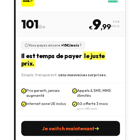
9
101
PAR
,99
Go
MOIS
€
Vous payez encore
+15€/mois
?
Il est temps de payer
le juste
prix.
Simple, transparent,
sans mauvaises surprises.
Prix garanti, jamais
Appels & SMS, MMS
augmenté
illimités
Internet zone UE inclus
5G offerte 3 mois
puis +3€/mois
Je switch maintenant