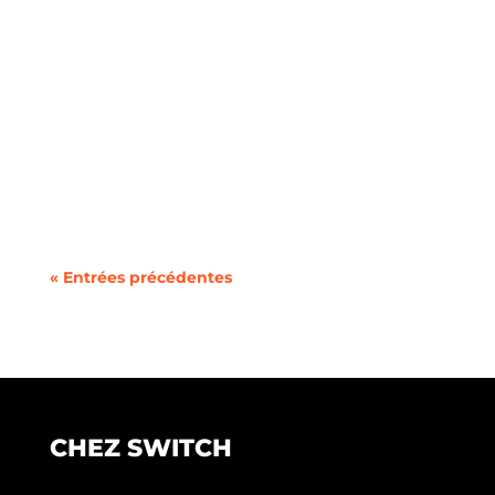
Vous cherchez à changer de forfait mobile ou à
utiliser deux lignes sur un même téléphone
sans la...
« Entrées précédentes
CHEZ SWITCH