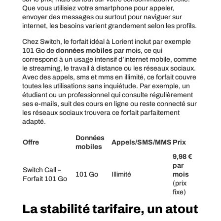
Que vous utilisiez votre smartphone pour appeler,
envoyer des messages ou surtout pour naviguer sur
internet, les besoins varient grandement selon les profils.
Chez Switch, le forfait idéal à Lorient inclut par exemple
101 Go de
données mobiles
par mois, ce qui
correspond à un usage intensif d’internet mobile, comme
le streaming, le travail à distance ou les réseaux sociaux.
Avec des appels, sms et mms en illimité, ce forfait couvre
toutes les utilisations sans inquiétude. Par exemple, un
étudiant ou un professionnel qui consulte régulièrement
ses e-mails, suit des cours en ligne ou reste connecté sur
les réseaux sociaux trouvera ce forfait parfaitement
adapté.
Données
Offre
Appels/SMS/MMS
Prix
mobiles
9,98 €
par
Switch Call –
101 Go
Illimité
mois
Forfait 101 Go
(prix
fixe)
La stabilité tarifaire, un atout