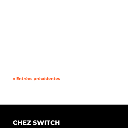
Vous cherchez à changer de forfait mobile ou à
utiliser deux lignes sur un même téléphone
sans la...
« Entrées précédentes
CHEZ SWITCH