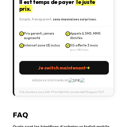
Il est temps de payer
le juste
prix.
Simple, transparent,
sans mauvaises surprises.
Prix garanti, jamais
Appels & SMS, MMS
augmenté
illimités
Internet zone UE inclus
5G offerte 3 mois
puis +3€/mois
Je switch maintenant
RÉSEAUX DISPONIBLES
Activation sous 24h
Portabilité conservée
Support 7j/7
FAQ
Quels sont les bénéfices d’acheter un forfait mobile