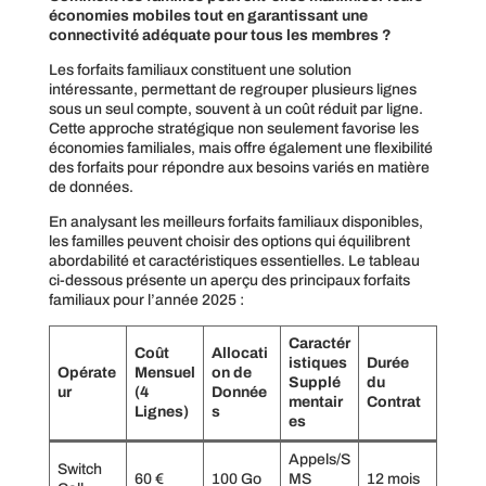
économies mobiles tout en garantissant une
connectivité adéquate pour tous les membres ?
Les forfaits familiaux constituent une solution
intéressante, permettant de regrouper plusieurs lignes
sous un seul compte, souvent à un coût réduit par ligne.
Cette approche stratégique non seulement favorise les
économies familiales, mais offre également une flexibilité
des forfaits pour répondre aux besoins variés en matière
de données.
En analysant les meilleurs forfaits familiaux disponibles,
les familles peuvent choisir des options qui équilibrent
abordabilité et caractéristiques essentielles. Le tableau
ci-dessous présente un aperçu des principaux forfaits
familiaux pour l’année 2025 :
Caractér
Coût
Allocati
istiques
Durée
Opérate
Mensuel
on de
Supplé
du
ur
(4
Donnée
mentair
Contrat
Lignes)
s
es
Appels/S
Switch
60 €
100 Go
MS
12 mois