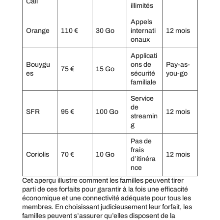
Call
illimités
Appels
Orange
110 €
30 Go
internati
12 mois
onaux
Applicati
Bouygu
ons de
Pay-as-
75 €
15 Go
es
sécurité
you-go
familiale
Service
de
SFR
95 €
100 Go
12 mois
streamin
g
Pas de
frais
Coriolis
70 €
10 Go
12 mois
d’itinéra
nce
Cet aperçu illustre comment les familles peuvent tirer
parti de ces forfaits pour garantir à la fois une efficacité
économique et une connectivité adéquate pour tous les
membres. En choisissant judicieusement leur forfait, les
familles peuvent s’assurer qu’elles disposent de la