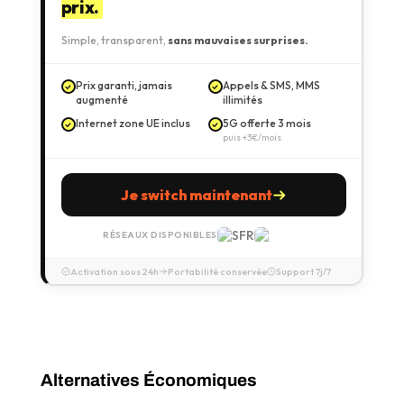
prix.
Simple, transparent,
sans mauvaises surprises.
Prix garanti, jamais
Appels & SMS, MMS
augmenté
illimités
Internet zone UE inclus
5G offerte 3 mois
puis +3€/mois
Je switch maintenant
RÉSEAUX DISPONIBLES
Activation sous 24h
Portabilité conservée
Support 7j/7
Alternatives Économiques