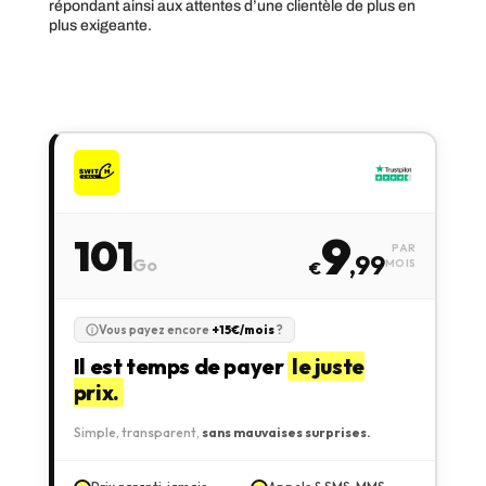
répondant ainsi aux attentes d’une clientèle de plus en
plus exigeante.
9
101
PAR
,99
Go
MOIS
€
Vous payez encore
+15€/mois
?
Il est temps de payer
le juste
prix.
Simple, transparent,
sans mauvaises surprises.