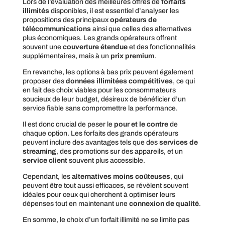
Lors de l’évaluation des meilleures offres de
forfaits
illimités
disponibles, il est essentiel d’analyser les
propositions des principaux
opérateurs de
télécommunications
ainsi que celles des alternatives
plus économiques. Les grands opérateurs offrent
souvent une
couverture étendue
et des fonctionnalités
supplémentaires, mais à un
prix premium
.
En revanche, les options à bas prix peuvent également
proposer des
données illimitées compétitives
, ce qui
en fait des choix viables pour les consommateurs
soucieux de leur budget, désireux de bénéficier d’un
service fiable sans compromettre la performance.
Il est donc crucial de peser le
pour et le contre
de
chaque option. Les forfaits des grands opérateurs
peuvent inclure des avantages tels que des
services de
streaming
, des promotions sur des appareils, et un
service client
souvent plus accessible.
Cependant, les
alternatives moins coûteuses
, qui
peuvent être tout aussi efficaces, se révèlent souvent
idéales pour ceux qui cherchent à optimiser leurs
dépenses tout en maintenant une
connexion de qualité
.
En somme, le choix d’un forfait illimité ne se limite pas