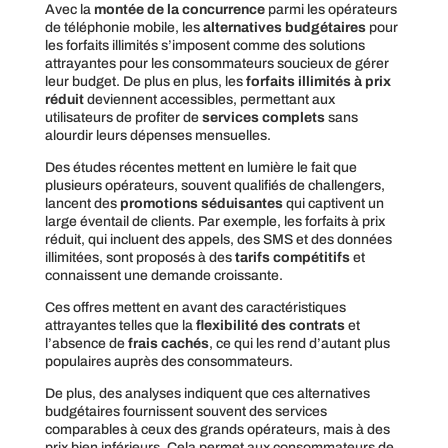
Avec la
montée de la concurrence
parmi les opérateurs
de téléphonie mobile, les
alternatives budgétaires
pour
les forfaits illimités s’imposent comme des solutions
attrayantes pour les consommateurs soucieux de gérer
leur budget. De plus en plus, les
forfaits illimités à prix
réduit
deviennent accessibles, permettant aux
utilisateurs de profiter de
services complets
sans
alourdir leurs dépenses mensuelles.
Des études récentes mettent en lumière le fait que
plusieurs opérateurs, souvent qualifiés de challengers,
lancent des
promotions séduisantes
qui captivent un
large éventail de clients. Par exemple, les forfaits à prix
réduit, qui incluent des appels, des SMS et des données
illimitées, sont proposés à des
tarifs compétitifs
et
connaissent une demande croissante.
Ces offres mettent en avant des caractéristiques
attrayantes telles que la
flexibilité des contrats
et
l’absence de
frais cachés
, ce qui les rend d’autant plus
populaires auprès des consommateurs.
De plus, des analyses indiquent que ces alternatives
budgétaires fournissent souvent des services
comparables à ceux des grands opérateurs, mais à des
prix bien inférieurs. Cela permet aux consommateurs de