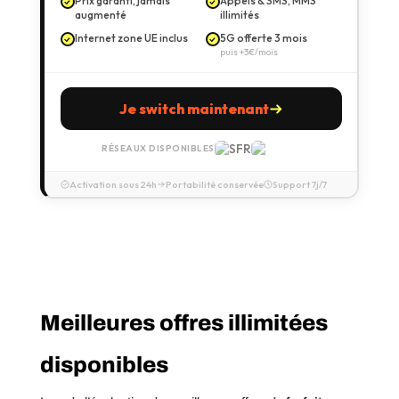
Prix garanti, jamais
Appels & SMS, MMS
augmenté
illimités
Internet zone UE inclus
5G offerte 3 mois
puis +3€/mois
Je switch maintenant
RÉSEAUX DISPONIBLES
Activation sous 24h
Portabilité conservée
Support 7j/7
Meilleures offres illimitées
disponibles