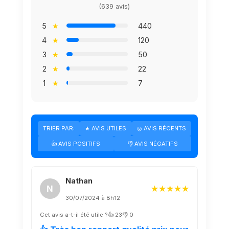
(639 avis)
5
★
440
4
★
120
3
★
50
2
★
22
1
★
7
TRIER PAR:
★ AVIS UTILES
◎ AVIS RÉCENTS
👍 AVIS POSITIFS
👎 AVIS NÉGATIFS
Nathan
N
★★★★★
30/07/2024 à 8h12
Cet avis a-t-il été utile ?
👍 23
👎 0