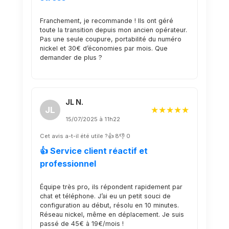
Franchement, je recommande ! Ils ont géré
toute la transition depuis mon ancien opérateur.
Pas une seule coupure, portabilité du numéro
nickel et 30€ d’économies par mois. Que
demander de plus ?
JL N.
JL
★★★★★
15/07/2025 à 11h22
Cet avis a-t-il été utile ?
👍 8
👎 0
👍 Service client réactif et
professionnel
Équipe très pro, ils répondent rapidement par
chat et téléphone. J’ai eu un petit souci de
configuration au début, résolu en 10 minutes.
Réseau nickel, même en déplacement. Je suis
passé de 45€ à 19€/mois !