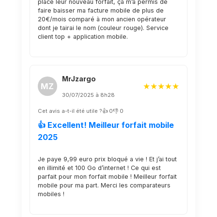
place leur nouveau forfait, ça m’a permis de
faire baisser ma facture mobile de plus de
20€/mois comparé à mon ancien opérateur
dont je tairai le nom (couleur rouge). Service
client top + application mobile.
MrJzargo
MZ
★★★★★
30/07/2025 à 8h28
Cet avis a-t-il été utile ?
👍 0
👎 0
👍 Excellent! Meilleur forfait mobile
2025
Je paye 9,99 euro prix bloqué a vie ! Et j’ai tout
en illimité et 100 Go d’internet ! Ce qui est
parfait pour mon forfait mobile ! Meilleur forfait
mobile pour ma part. Merci les comparateurs
mobiles !