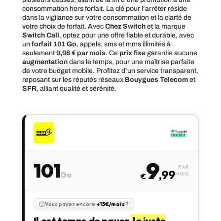
consommation hors forfait. La clé pour l’arrêter réside
dans la vigilance sur votre consommation et la clarté de
votre choix de forfait. Avec
Chez Switch
et la marque
Switch Call
, optez pour une offre fiable et durable, avec
un
forfait 101 Go
, appels, sms et mms illimités à
seulement
9,98 € par mois
. Ce
prix fixe
garantie aucune
augmentation
dans le temps, pour une maîtrise parfaite
de votre budget mobile. Profitez d’un service transparent,
reposant sur les réputés réseaux
Bouygues Telecom
et
SFR
, alliant qualité et sérénité.
9
101
PAR
,99
Go
MOIS
€
Vous payez encore
+15€/mois
?
Il est temps de payer
le juste