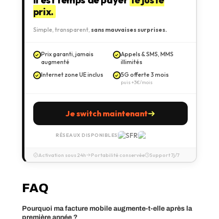
prix.
Simple, transparent,
sans mauvaises surprises.
Prix garanti, jamais
Appels & SMS, MMS
augmenté
illimités
Internet zone UE inclus
5G offerte 3 mois
puis +3€/mois
Je switch maintenant
RÉSEAUX DISPONIBLES
Activation sous 24h
Portabilité conservée
Support 7j/7
FAQ
Pourquoi ma facture mobile augmente-t-elle après la
première année ?