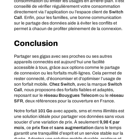
consommation ou limiter les usages en arrière-plan. Il est
conseillé de vérifier régulièrement votre consommation
directement via l’application ou l’espace client de
Switch
Call
. Enfin, pour les familles, une bonne communication
sur le partage des données aide à éviter les conflits et
permet à chacun de profiter pleinement de la connexion.
Conclusion
Partager ses gigas avec ses proches ou ses autres
appareils connectés est aujourd’hui une facilité
accessible à tous, grâce aux options comme le partage
de connexion ou les forfaits multi-lignes. Cela permet de
rester connecté, d’économiser et d’optimiser l’usage de
son forfait mobile.
Chez Switch
, avec la marque
Switch
Call
, nous proposons des forfaits fiables et adaptés,
reposant sur le
réseau Bouygues Telecom
ou le
réseau
SFR
, deux références pour la couverture en France.
Notre forfait
101 Go
avec appels, sms et mms illimités est
une solution idéale pour partager vos données sans vous
soucier d’une variation de prix. À seulement
9,98 € par
mois
, ce
prix fixe
et
sans augmentation
dans le temps
garantit une tranquillité d’esprit et un service stable sur la
durée. Adoptez une solution mobile durable, pratique et