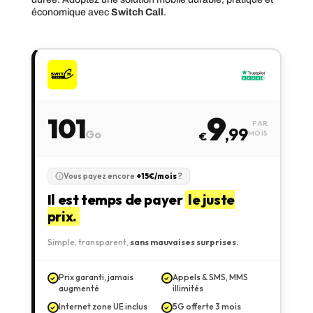
économique avec
Switch Call
.
9
101
PAR
,99
Go
MOIS
€
Vous payez encore
+15€/mois
?
Il est temps de payer
le juste
prix.
Simple, transparent,
sans mauvaises surprises.
Prix garanti, jamais
Appels & SMS, MMS
augmenté
illimités
Internet zone UE inclus
5G offerte 3 mois