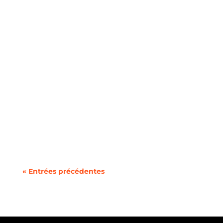
Vous cherchez à changer de forfait mobile ou à
utiliser deux lignes sur un même téléphone
sans la...
« Entrées précédentes