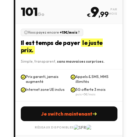
9
101
PAR
,99
Go
MOIS
€
Vous payez encore
+15€/mois
?
Il est temps de payer
le juste
prix.
Simple, transparent,
sans mauvaises surprises.
Prix garanti, jamais
Appels & SMS, MMS
augmenté
illimités
Internet zone UE inclus
5G offerte 3 mois
puis +3€/mois
Je switch maintenant
RÉSEAUX DISPONIBLES