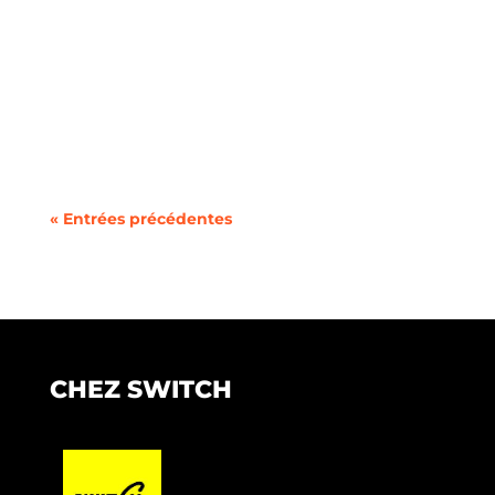
Vous cherchez à changer de forfait mobile ou à
utiliser deux lignes sur un même téléphone
sans la...
« Entrées précédentes
CHEZ SWITCH