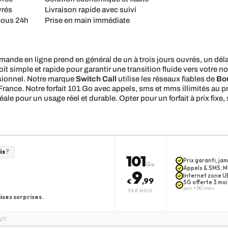
vrés
Livraison rapide avec suivi
sous 24h
Prise en main immédiate
nde en ligne prend en général de un à trois jours ouvrés, un délai
it simple et rapide pour garantir une transition fluide vers votre no
sionnel. Notre marque
Switch Call
utilise les réseaux fiables de
Bo
France. Notre forfait 101 Go avec appels, sms et mms illimités au pri
le pour un usage réel et durable. Opter pour un forfait à prix fixe, s
is
?
101
Prix garanti, j
Go
Appels & SMS, MM
9
Internet zone UE
,99
€
5G offerte 3 moi
puis +3€/mois
PAR MOIS
ises surprises.
j/7