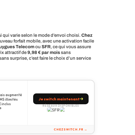
 qui varie selon le mode d’envoi choisi.
Chez
uveau forfait mobile, avec une activation facile
uygues Telecom
ou
SFR
, ce qui vous assure
x attractif de
9,98 € par mois
sans
ans surprise, c’est faire le choix d’un service
amais augmenté
Je switch maintenant
S illimités
 inclus
RÉSEAUX DISPONIBLES
s
CHEZSWITCH.FR →