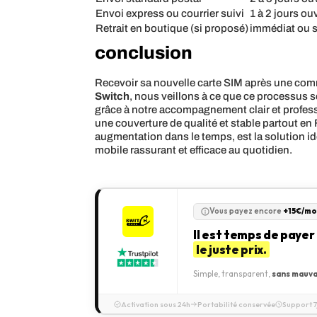
Envoi express ou courrier suivi
1 à 2 jours ou
Retrait en boutique (si proposé)
immédiat ou 
conclusion
Recevoir sa nouvelle carte SIM après une comma
Switch
, nous veillons à ce que ce processus so
grâce à notre accompagnement clair et profes
une couverture de qualité et stable partout en 
augmentation dans le temps, est la solution idéa
mobile rassurant et efficace au quotidien.
Vous payez encore
+15€/mo
Il est temps de payer
le juste prix.
Simple, transparent,
sans mauva
Activation sous 24h
Portabilité conservée
Support 7