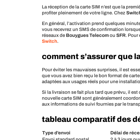
La réception de la carte SIM n’est que la premi
profiter pleinement de votre ligne. Chez
Switc
En général, l’activation prend quelques minute
vous recevrez un SMS de confirmation lorsque la
réseaux de
Bouygues Telecom
ou
SFR
. Pour
Switch
.
comment s’assurer que la 
Pour éviter les mauvaises surprises, il est ess
que vous avez bien reçu le bon format de cart
adaptées aux usages réels pour une installation
Si la livraison se fait plus tard que prévu, il es
nouvelle carte SIM sont généralement coordon
aux informations de suivi fournies par le tran
tableau comparatif des d
Type d’envoi
Délai de réce
Envoi standard postal
2 à 3 jours ou