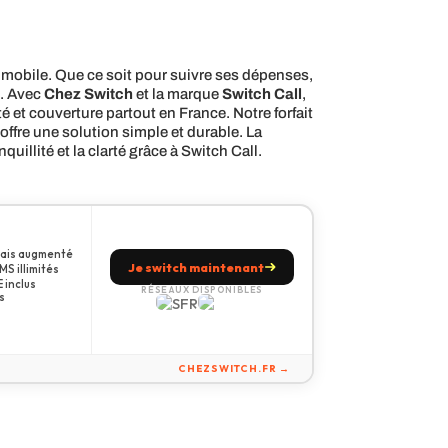
t mobile. Que ce soit pour suivre ses dépenses,
e. Avec
Chez Switch
et la marque
Switch Call
,
ité et couverture partout en France. Notre forfait
 offre une solution simple et durable. La
uillité et la clarté grâce à Switch Call.
amais augmenté
Je switch maintenant
S illimités
 inclus
RÉSEAUX DISPONIBLES
s
CHEZSWITCH.FR →