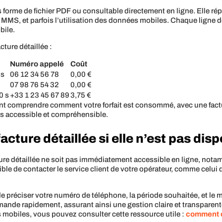
s forme de fichier PDF ou consultable directement en ligne. Elle r
 MMS, et parfois l’utilisation des données mobiles. Chaque ligne déta
bile.
ture détaillée :
Numéro appelé
Coût
 s
06 12 34 56 78
0,00 €
07 98 76 54 32
0,00 €
0 s
+33 1 23 45 67 89
3,75 €
nt comprendre comment votre forfait est consommé, avec une factur
urs accessible et compréhensible.
ure détaillée si elle n’est pas disp
acture détaillée ne soit pas immédiatement accessible en ligne, no
sible de contacter le service client de votre opérateur, comme celui
 de préciser votre numéro de téléphone, la période souhaitée, et le 
nde rapidement, assurant ainsi une gestion claire et transparen
its mobiles, vous pouvez consulter cette ressource utile :
comment c