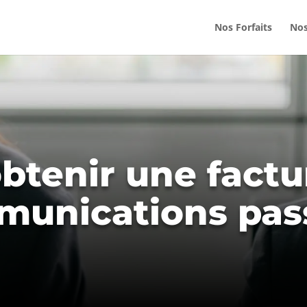
Nos Forfaits
Nos
tenir une factur
munications pas