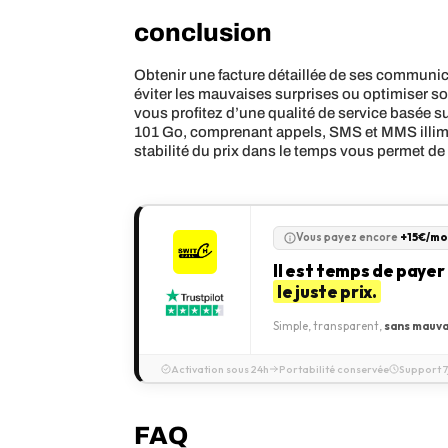
conclusion
Obtenir une facture détaillée de ses communica
éviter les mauvaises surprises ou optimiser so
vous profitez d’une qualité de service basée su
101 Go, comprenant appels, SMS et MMS illim
stabilité du prix dans le temps vous permet de p
Vous payez encore
+15€/mo
Il est temps de payer
le juste prix.
Simple, transparent,
sans mauva
Activation sous 24h
Portabilité conservée
Support 7
FAQ