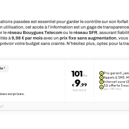
tions passées est essentiel pour garder le contrôle sur son forfai
n utilisation, cet accès à l’information est un gage de transparenc
r le
réseau Bouygues Telecom
ou le
réseau SFR
, assurant fiabil
ités à
9,98 € par mois
avec un
prix fixe
sans augmentation
, vous
révoir votre budget sans crainte. N’hésitez plus, optez pour la tranq
is
?
101
Prix garanti, j
Go
Appels & SMS, MM
9
Internet zone UE
,99
€
5G offerte 3 moi
puis +3€/mois
PAR MOIS
ises surprises.
j/7