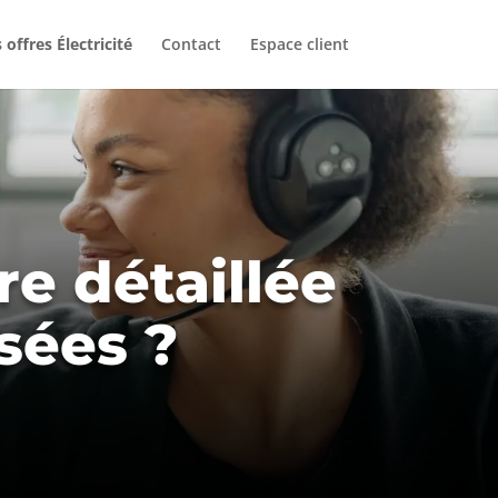
 offres Électricité
Contact
Espace client
e détaillée
sées ?