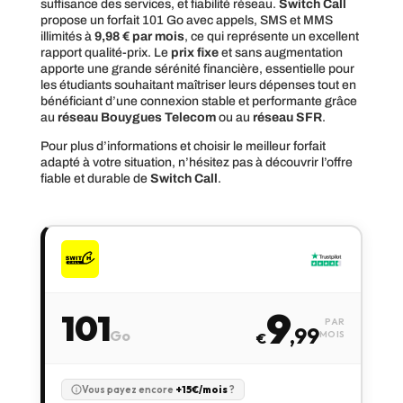
suffisance des services, et fiabilité réseau.
Switch Call
propose un forfait 101 Go avec appels, SMS et MMS
illimités à
9,98 € par mois
, ce qui représente un excellent
rapport qualité-prix. Le
prix fixe
et sans augmentation
apporte une grande sérénité financière, essentielle pour
les étudiants souhaitant maîtriser leurs dépenses tout en
bénéficiant d’une connexion stable et performante grâce
au
réseau Bouygues Telecom
ou au
réseau SFR
.
Pour plus d’informations et choisir le meilleur forfait
adapté à votre situation, n’hésitez pas à découvrir l’offre
fiable et durable de
Switch Call
.
9
101
PAR
,99
Go
MOIS
€
Vous payez encore
+15€/mois
?