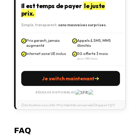
Il est temps de payer
le juste
prix.
Simple, transparent,
sans mauvaises surprises.
Prix garanti, jamais
Appels & SMS, MMS
augmenté
illimités
Internet zone UE inclus
5G offerte 3 mois
puis +3€/mois
Je switch maintenant
RÉSEAUX DISPONIBLES
Activation sous 24h
Portabilité conservée
Support 7j/7
FAQ