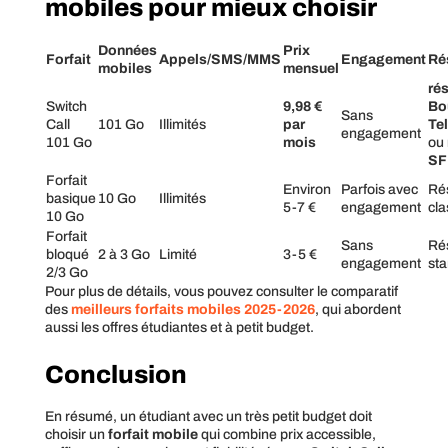
mobiles pour mieux choisir
Données
Prix
Forfait
Appels/SMS/MMS
Engagement
Ré
mobiles
mensuel
ré
Switch
9,98 €
Bo
Sans
Call
101 Go
Illimités
par
Te
engagement
101 Go
mois
ou
SF
Forfait
Environ
Parfois avec
Ré
basique
10 Go
Illimités
5-7 €
engagement
cla
10 Go
Forfait
Sans
Ré
bloqué
2 à 3 Go
Limité
3-5 €
engagement
st
2/3 Go
Pour plus de détails, vous pouvez consulter le comparatif
des
meilleurs forfaits mobiles 2025-2026
, qui abordent
aussi les offres étudiantes et à petit budget.
Conclusion
En résumé, un étudiant avec un très petit budget doit
choisir un
forfait mobile
qui combine prix accessible,