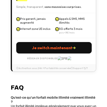
Simple, transparent,
sans mauvaises surprises.
Prix garanti, jamais
Appels & SMS, MMS
augmenté
illimités
Internet zone UE inclus
5G offerte 3 mois
puis +3€/mois
Je switch maintenant
RÉSEAUX DISPONIBLES
Activation sous 24h
Portabilité conservée
Support 7j/7
FAQ
Qu’est-ce qu’un forfait mobile illimité vraiment illimité
?
Un forfait illimité implique généralement que vous avez un