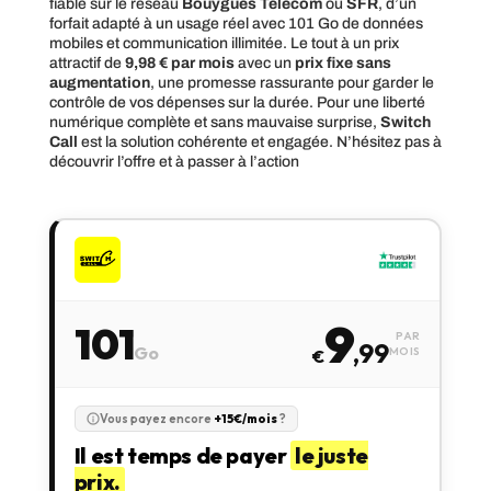
fiable sur le réseau
Bouygues Telecom
ou
SFR
, d’un
forfait adapté à un usage réel avec 101 Go de données
mobiles et communication illimitée. Le tout à un prix
attractif de
9,98 € par mois
avec un
prix fixe sans
augmentation
, une promesse rassurante pour garder le
contrôle de vos dépenses sur la durée. Pour une liberté
numérique complète et sans mauvaise surprise,
Switch
Call
est la solution cohérente et engagée. N’hésitez pas à
découvrir l’offre et à passer à l’action
9
101
PAR
,99
Go
MOIS
€
Vous payez encore
+15€/mois
?
Il est temps de payer
le juste
prix.