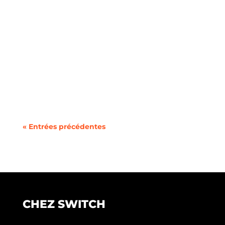
Vous cherchez à changer de forfait mobile ou à
utiliser deux lignes sur un même téléphone
sans la...
« Entrées précédentes
CHEZ SWITCH