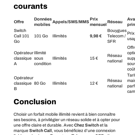
courants
Données
Prix
Ava
Offre
Appels/SMS/MMS
Réseau
mobiles
mensuel
pri
Switch
Bouygues
Prix
Call 101
101 Go
Illimités
9,98 €
Telecom /
usa
Go
SFR
Offr
Opérateur
Illimité
opt
Réseau
classique
sous
Illimités
15 €
sup
national
A
condition
sou
coû
Tari
Opérateur
Réseau
mai
classique
80 Go
Illimités
12 €
national
parf
B
cam
Conclusion
Choisir un forfait mobile illimité revient à bien connaître
ses besoins, à privilégier un réseau solide et à opter pour
une offre claire et durable. Avec
Chez Switch
et la
marque
Switch Call
, vous bénéficiez d’une connexion