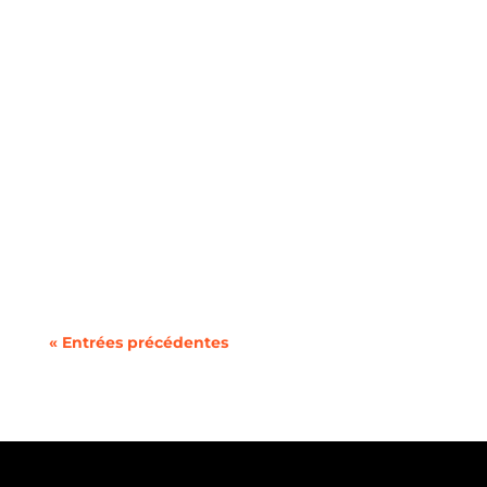
Vous cherchez à changer de forfait mobile ou à
utiliser deux lignes sur un même téléphone
sans la...
« Entrées précédentes