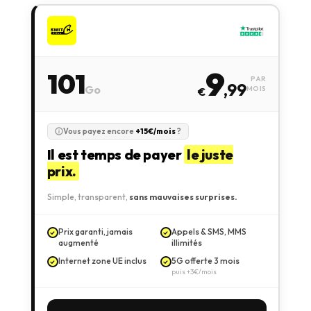
9
101
PAR
,99
Go
MOIS
€
Vous payez encore
+15€/mois
?
Il est temps de payer
le juste
prix.
Simple, transparent,
sans mauvaises surprises.
Prix garanti, jamais
Appels & SMS, MMS
augmenté
illimités
Internet zone UE inclus
5G offerte 3 mois
puis +3€/mois