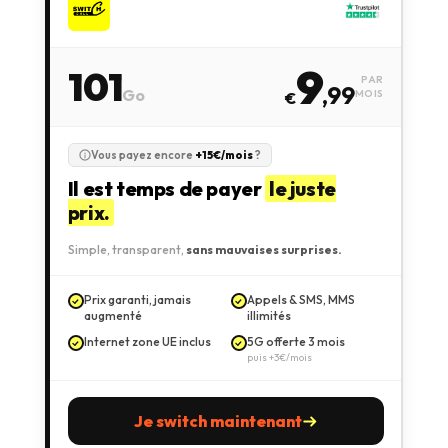
9
101
PAR
,99
Go
MOIS
€
Vous payez encore
+15€/mois
?
Il est temps de payer
le juste
prix.
Simple, transparent,
sans mauvaises surprises.
Prix garanti, jamais
Appels & SMS, MMS
augmenté
illimités
Internet zone UE inclus
5G offerte 3 mois
puis +3€/mois
Je switch maintenant