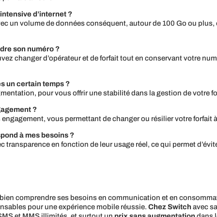
 intensive d’internet ?
 avec un volume de données conséquent, autour de 100 Go ou plus,
erdre son numéro ?
ouvez changer d’opérateur et de forfait tout en conservant votre n
ès un certain temps ?
mentation, pour vous offrir une stabilité dans la gestion de votre fo
ngagement ?
ns engagement, vous permettant de changer ou résilier votre forfait
espond à mes besoins ?
 transparence en fonction de leur usage réel, ce qui permet d’évite
 bien comprendre ses besoins en communication et en consommatio
pensables pour une expérience mobile réussie.
Chez Switch
avec s
 SMS et MMS illimités, et surtout un
prix sans augmentation
dans l