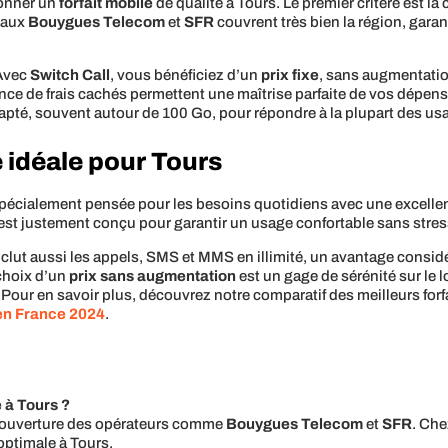
ionner un
forfait mobile
de qualité à Tours. Le premier critère est la
seaux
Bouygues Telecom
et
SFR
couvrent très bien la région, garan
 Avec
Switch Call
, vous bénéficiez d’un
prix fixe
, sans augmentation
sence de frais cachés permettent une maîtrise parfaite de vos dépen
apté, souvent autour de 100 Go, pour répondre à la plupart des us
le idéale pour Tours
spécialement pensée pour les besoins quotidiens avec une excellen
o est justement conçu pour garantir un usage confortable sans str
 inclut aussi les appels, SMS et MMS en illimité, un avantage consi
choix d’un
prix sans augmentation
est un gage de sérénité sur le 
 Pour en savoir plus, découvrez notre comparatif des meilleurs for
 en France 2024
.
 à Tours ?
 couverture des opérateurs comme
Bouygues Telecom
et
SFR
. Che
optimale à Tours.