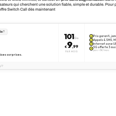
sateurs qui cherchent une solution fiable, simple et durable. Pour p
’offre Switch Call dès maintenant
is
?
101
Prix garanti, j
Go
Appels & SMS, MM
9
Internet zone UE
,99
€
5G offerte 3 moi
puis +3€/mois
PAR MOIS
ises surprises.
j/7