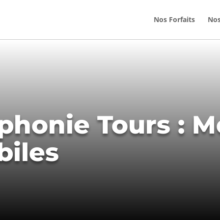
Nos Forfaits
Nos
phonie Tours : M
biles