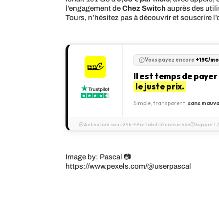
l’engagement de
Chez Switch
auprès des utili
Tours, n’hésitez pas à découvrir et souscrire l
Vous payez encore
+15€/mo
Il est temps de payer
le juste prix.
Simple, transparent,
sans mauva
Activation sous 24h
Portabilité conservée
Support 7
Image by: Pascal 📷
https://www.pexels.com/@userpascal