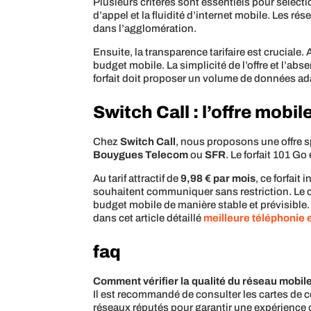
Plusieurs critères sont essentiels pour sélect
d’appel et la fluidité d’internet mobile. Les ré
dans l’agglomération.
Ensuite, la transparence tarifaire est cruciale.
budget mobile. La simplicité de l’offre et l’ab
forfait doit proposer un volume de données ad
Switch Call : l’offre mobi
Chez
Switch Call
, nous proposons une offre 
Bouygues Telecom
ou
SFR
. Le forfait 101 G
Au tarif attractif de
9,98 € par mois
, ce forfait
souhaitent communiquer sans restriction. Le 
budget mobile de manière stable et prévisible.
dans cet article détaillé
meilleure téléphonie
faq
Comment vérifier la qualité du réseau mobile
Il est recommandé de consulter les cartes de
réseaux réputés pour garantir une expérience 