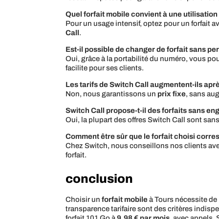
Quel forfait mobile convient à une utilisation
Pour un usage intensif, optez pour un forfait
Call
.
Est-il possible de changer de forfait sans p
Oui, grâce à la portabilité du numéro, vous p
facilite pour ses clients.
Les tarifs de Switch Call augmentent-ils apr
Non, nous garantissons un
prix fixe
, sans aug
Switch Call propose-t-il des forfaits sans e
Oui, la plupart des offres Switch Call sont sa
Comment être sûr que le forfait choisi corr
Chez Switch, nous conseillons nos clients avec
forfait.
conclusion
Choisir un
forfait mobile
à Tours nécessite de
transparence tarifaire sont des critères indis
forfait 101 Go à
9,98 € par mois
, avec appels,