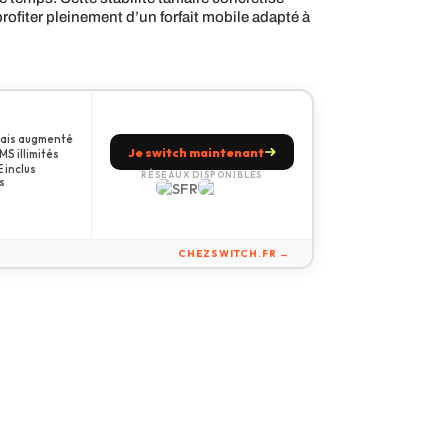
rofiter pleinement d’un forfait mobile adapté à
amais augmenté
Je switch maintenant
S illimités
 inclus
RÉSEAUX DISPONIBLES
s
CHEZSWITCH.FR →