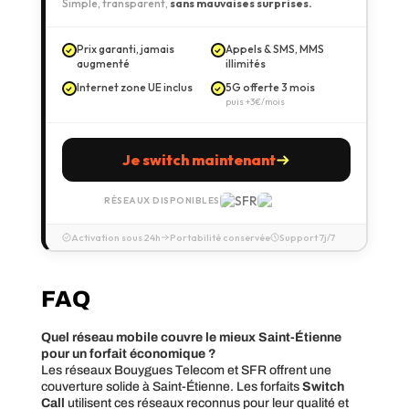
Simple, transparent,
sans mauvaises surprises.
Prix garanti, jamais
Appels & SMS, MMS
augmenté
illimités
Internet zone UE inclus
5G offerte 3 mois
puis +3€/mois
Je switch maintenant
RÉSEAUX DISPONIBLES
Activation sous 24h
Portabilité conservée
Support 7j/7
FAQ
Quel réseau mobile couvre le mieux Saint-Étienne
pour un forfait économique ?
Les réseaux Bouygues Telecom et SFR offrent une
couverture solide à Saint-Étienne. Les forfaits
Switch
Call
utilisent ces réseaux reconnus pour leur qualité et