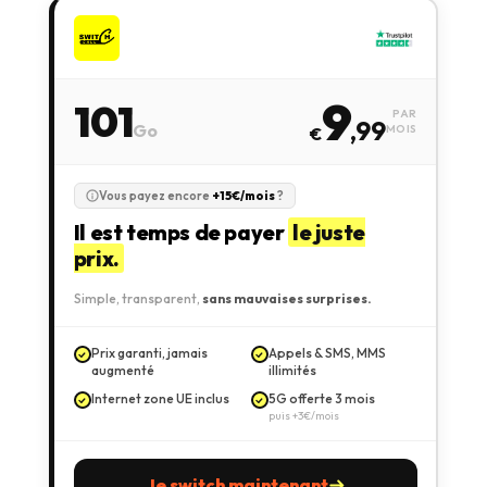
9
101
PAR
,99
Go
MOIS
€
Vous payez encore
+15€/mois
?
Il est temps de payer
le juste
prix.
Simple, transparent,
sans mauvaises surprises.
Prix garanti, jamais
Appels & SMS, MMS
augmenté
illimités
Internet zone UE inclus
5G offerte 3 mois
puis +3€/mois
Je switch maintenant