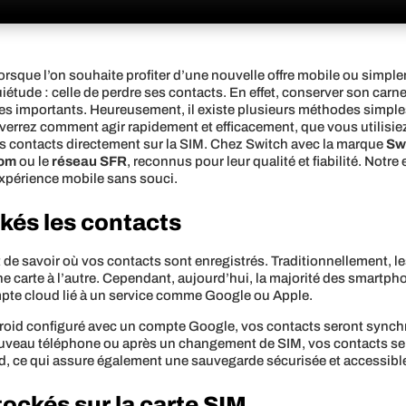
rsque l’on souhaite profiter d’une nouvelle offre mobile ou simple
étude : celle de perdre ses contacts. En effet, conserver son carne
es importants. Heureusement, il existe plusieurs méthodes simples
 verrez comment agir rapidement et efficacement, que vous utilis
os contacts directement sur la SIM. Chez Switch avec la marque
Sw
com
ou le
réseau SFR
, reconnus pour leur qualité et fiabilité. N
expérience mobile sans souci.
kés les contacts
t de savoir où vos contacts sont enregistrés. Traditionnellement, 
 d’une carte à l’autre. Cependant, aujourd’hui, la majorité des smartp
pte cloud lié à un service comme Google ou Apple.
oid configuré avec un compte Google, vos contacts seront synchr
uveau téléphone ou après un changement de SIM, vos contacts sero
d, ce qui assure également une sauvegarde sécurisée et accessibl
ockés sur la carte SIM