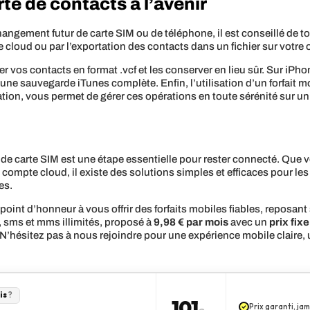
rte de contacts à l’avenir
hangement futur de carte SIM ou de téléphone, il est conseillé de t
 cloud ou par l’exportation des contacts dans un fichier sur votre 
 vos contacts en format .vcf et les conserver en lieu sûr. Sur iPh
ne sauvegarde iTunes complète. Enfin, l’utilisation d’un forfait 
ation, vous permet de gérer ces opérations en toute sérénité sur u
 carte SIM est une étape essentielle pour rester connecté. Que vo
ompte cloud, il existe des solutions simples et efficaces pour les
es.
oint d’honneur à vous offrir des forfaits mobiles fiables, reposant 
 sms et mms illimités, proposé à
9,98 € par mois
avec un
prix fixe
N’hésitez pas à nous rejoindre pour une expérience mobile claire, u
is
?
101
Prix garanti, j