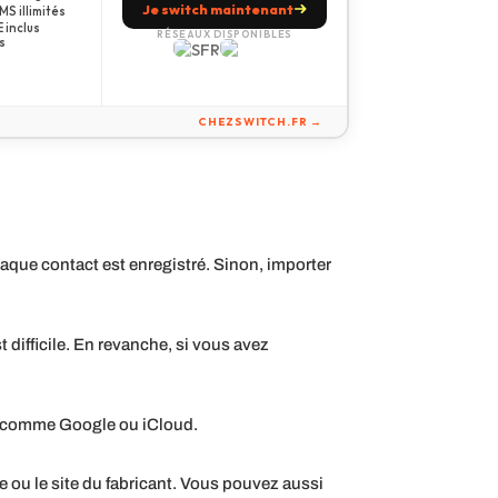
Je switch maintenant
S illimités
 inclus
RÉSEAUX DISPONIBLES
s
CHEZSWITCH.FR →
haque contact est enregistré. Sinon, importer
 difficile. En revanche, si vous avez
ud comme Google ou iCloud.
e ou le site du fabricant. Vous pouvez aussi