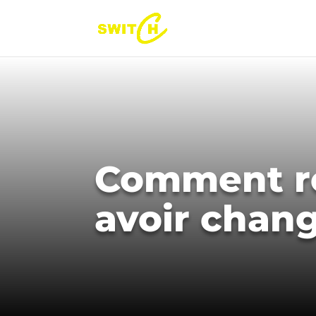
Comment ré
avoir chang