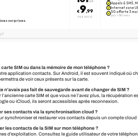
Go
Appels & SMS, MM
9
Internet zone UE
,99
€
5G offerte 3 moi
puis +3€/mois
PAR MOIS
ises surprises.
j/7
 carte SIM ou dans la mémoire de mon téléphone ?
tre application contacts. Sur Android, il est souvent indiqué où c
ermettra de voir ceux présents sur la carte.
 je n’avais pas fait de sauvegarde avant de changer de SIM ?
l’ancienne carte SIM et que vous ne l’avez plus, la récupération est
le ou iCloud, ils seront accessibles après reconnexion.
r ses contacts via la synchronisation cloud ?
our synchroniser et restaurer vos contacts depuis un compte clo
rter les contacts de la SIM sur mon téléphone ?
s d’exploitation. Consultez le guide utilisateur de votre téléphon