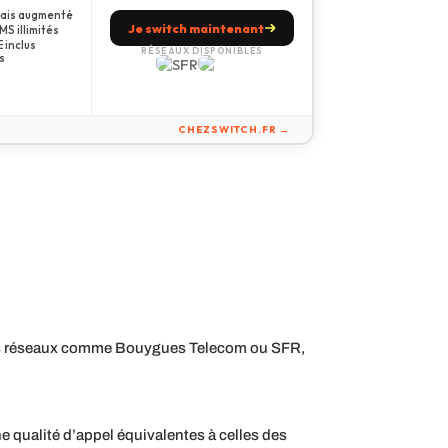
amais augmenté
Je switch maintenant
S illimités
 inclus
RÉSEAUX DISPONIBLES
s
CHEZSWITCH.FR →
grands réseaux comme Bouygues Telecom ou SFR,
 qualité d’appel équivalentes à celles des