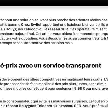
opter pour une solution souvent plus proche des attentes réelles d
rnatifs comme
Chez Switch
apportent une fraîcheur bienvenue. Ils p
eau Bouygues Telecom
ou le
réseau SFR
. Ces opérateurs misent s
mateurs aujourd’hui. Cet article vous aidera à comprendre pourquo
t adapté à votre quotidien. Vous découvrirez aussi comment
Switch 
e temps et écoute attentive des besoins réels.
té-prix avec un service transparent
h
développent des offres compétitives en maîtrisant leurs coûts. 
proposer des forfaits mobiles à des prix plus justes, sans diminuer 
 données mobiles conséquent pour seulement
9,98 € par mois
, av
pour le consommateur, qui évite les mauvaises surprises. Le tout en
r le
réseau Bouygues Telecom
ou le
réseau SFR
. Vous profitez 