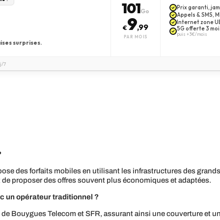
101
Prix garanti, j
Go
Appels & SMS, MM
9
Internet zone UE
,99
€
5G offerte 3 moi
puis +3€/mois
PAR MOIS
ises surprises.
j/7
?
ropose des forfaits mobiles en utilisant les infrastructures des 
 de proposer des offres souvent plus économiques et adaptées.
c un opérateur traditionnel ?
 de Bouygues Telecom et SFR, assurant ainsi une couverture et une