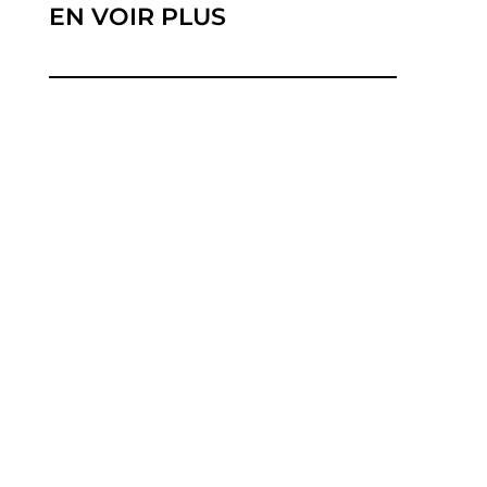
EN VOIR PLUS
Vous préparez un changement d'opérateur ou
l'achat d'un nouveau téléphone, et vous hésitez