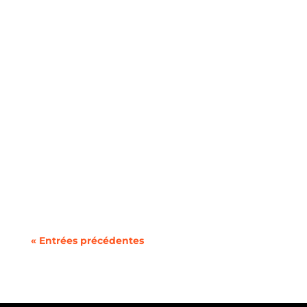
De nombreux ménages contribuent sans le
savoir à la hausse des coûts...
« Entrées précédentes