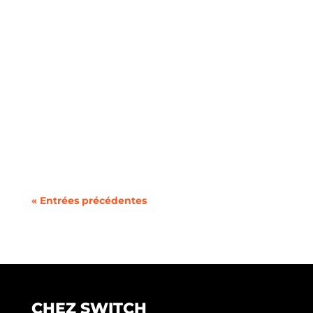
Une nouvelle vague de start-ups émerge, se
concentrant sur des solutions durables dans
le...
« Entrées précédentes
CHEZ SWITCH