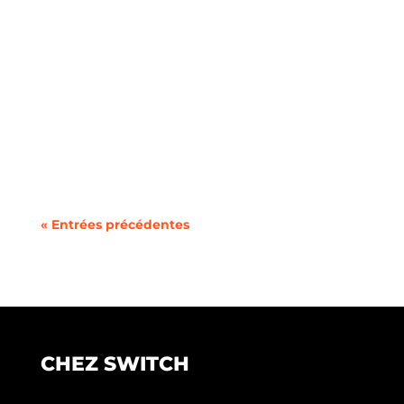
De nombreux ménages contribuent sans le
savoir à la hausse des coûts...
« Entrées précédentes
CHEZ SWITCH