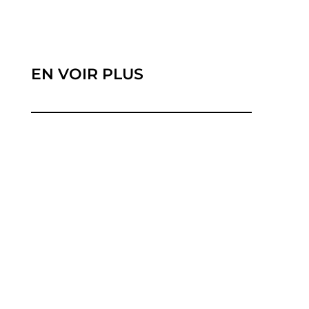
EN VOIR PLUS
Les innovations technologiques transforment
les secteurs de l'énergie et des...