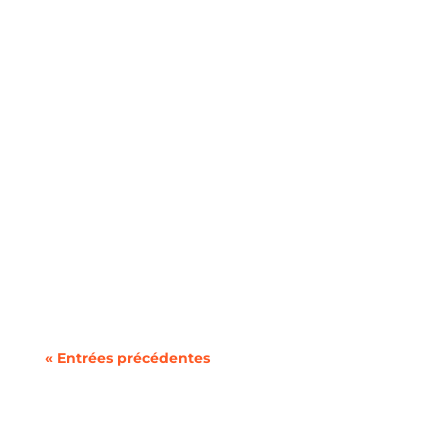
De nombreux ménages contribuent sans le
savoir à la hausse des coûts...
« Entrées précédentes