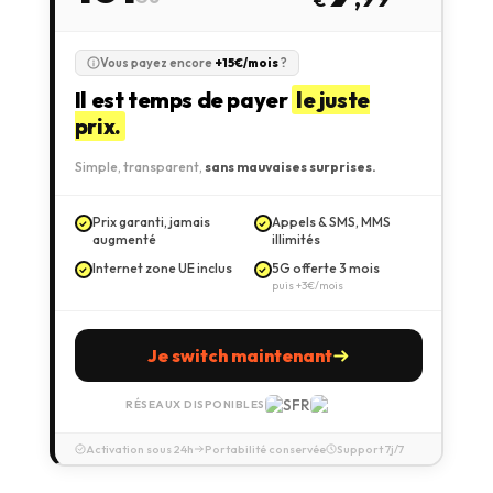
€
Vous payez encore
+15€/mois
?
Il est temps de payer
le juste
prix.
Simple, transparent,
sans mauvaises surprises.
Prix garanti, jamais
Appels & SMS, MMS
augmenté
illimités
Internet zone UE inclus
5G offerte 3 mois
puis +3€/mois
Je switch maintenant
RÉSEAUX DISPONIBLES
Activation sous 24h
Portabilité conservée
Support 7j/7