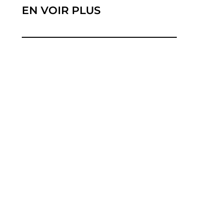
EN VOIR PLUS
Vous préparez un changement d'opérateur ou
l'achat d'un nouveau téléphone, et vous hésitez