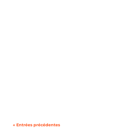
Au moment de souscrire un nouveau forfait
mobile, la question du format de votre ligne se
pose...
« Entrées précédentes