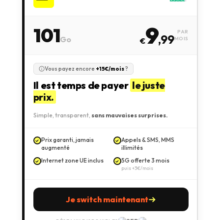
9
101
PAR
,99
Go
MOIS
€
Vous payez encore
+15€/mois
?
Il est temps de payer
le juste
prix.
Simple, transparent,
sans mauvaises surprises.
Prix garanti, jamais
Appels & SMS, MMS
augmenté
illimités
Internet zone UE inclus
5G offerte 3 mois
puis +3€/mois
Je switch maintenant