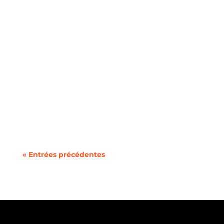
Dans une époque où la durabilité prend une
place de plus en plus importante, les offres
de...
« Entrées précédentes