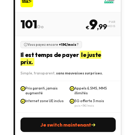
9
101
PAR
,99
Go
MOIS
€
Vous payez encore
+15€/mois
?
Il est temps de payer
le juste
prix.
Simple, transparent,
sans mauvaises surprises.
Prix garanti, jamais
Appels & SMS, MMS
augmenté
illimités
Internet zone UE inclus
5G offerte 3 mois
puis +3€/mois
Je switch maintenant