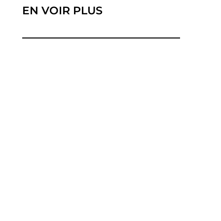
EN VOIR PLUS
Dans un marché des télécommunications en
constante évolution, Switch Call, l'opérateur de
réseau...