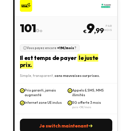
9
101
PAR
,99
Go
MOIS
€
Vous payez encore
+15€/mois
?
Il est temps de payer
le juste
prix.
Simple, transparent,
sans mauvaises surprises.
Prix garanti, jamais
Appels & SMS, MMS
augmenté
illimités
Internet zone UE inclus
5G offerte 3 mois
puis +3€/mois
Je switch maintenant