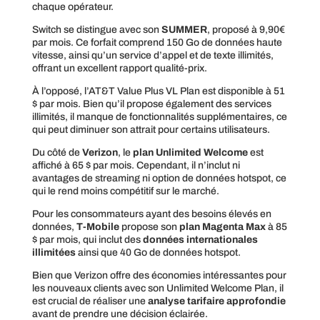
chaque opérateur.
Switch se distingue avec son
SUMMER
, proposé à 9,90€
par mois. Ce forfait comprend 150 Go de données haute
vitesse, ainsi qu’un service d’appel et de texte illimités,
offrant un excellent rapport qualité-prix.
À l’opposé, l’AT&T Value Plus VL Plan est disponible à 51
$ par mois. Bien qu’il propose également des services
illimités, il manque de fonctionnalités supplémentaires, ce
qui peut diminuer son attrait pour certains utilisateurs.
Du côté de
Verizon
, le
plan Unlimited Welcome
est
affiché à 65 $ par mois. Cependant, il n’inclut ni
avantages de streaming ni option de données hotspot, ce
qui le rend moins compétitif sur le marché.
Pour les consommateurs ayant des besoins élevés en
données,
T-Mobile
propose son
plan Magenta Max
à 85
$ par mois, qui inclut des
données internationales
illimitées
ainsi que 40 Go de données hotspot.
Bien que Verizon offre des économies intéressantes pour
les nouveaux clients avec son Unlimited Welcome Plan, il
est crucial de réaliser une
analyse tarifaire approfondie
avant de prendre une décision éclairée.