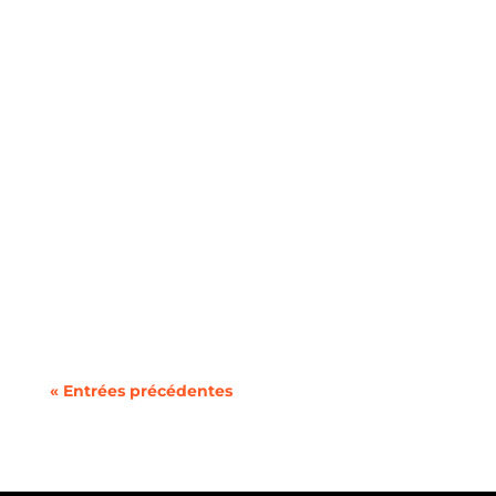
Le panorama des forfaits mobiles en France en
2025 est particulièrement riche, avec une...
« Entrées précédentes