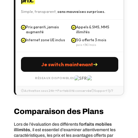
prix.
Simple, transparent,
sans mauvaises surprises.
Prix garanti, jamais
Appels & SMS, MMS
augmenté
illimités
Internet zone UE inclus
5G offerte 3 mois
puis +3€/mois
Je switch maintenant
RÉSEAUX DISPONIBLES
Activation sous 24h
Portabilité conservée
Support 7j/7
Comparaison des Plans
Lors de l’évaluation des différents
forfaits mobiles
illimités
, il est essentiel d’examiner attentivement les
caractéristiques, les prix et les avantages offerts par