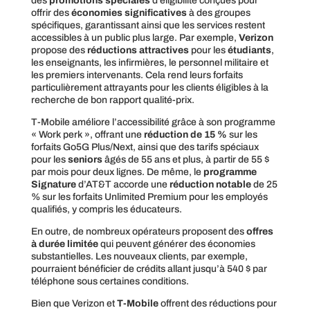
des
promotions spéciales
d’éligibilité conçues pour
offrir des
économies significatives
à des groupes
spécifiques, garantissant ainsi que les services restent
accessibles à un public plus large. Par exemple,
Verizon
propose des
réductions attractives
pour les
étudiants
,
les enseignants, les infirmières, le personnel militaire et
les premiers intervenants. Cela rend leurs forfaits
particulièrement attrayants pour les clients éligibles à la
recherche de bon rapport qualité-prix.
T-Mobile améliore l’accessibilité grâce à son programme
« Work perk », offrant une
réduction de 15 %
sur les
forfaits Go5G Plus/Next, ainsi que des tarifs spéciaux
pour les
seniors
âgés de 55 ans et plus, à partir de 55 $
par mois pour deux lignes. De même, le
programme
Signature
d’AT&T accorde une
réduction notable
de 25
% sur les forfaits Unlimited Premium pour les employés
qualifiés, y compris les éducateurs.
En outre, de nombreux opérateurs proposent des
offres
à durée limitée
qui peuvent générer des économies
substantielles. Les nouveaux clients, par exemple,
pourraient bénéficier de crédits allant jusqu’à 540 $ par
téléphone sous certaines conditions.
Bien que Verizon et
T-Mobile
offrent des réductions pour