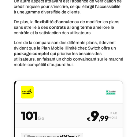
Un autre aspect attrayant est l’absence de vérification de
crédit requise pour s’inscrire, ce qui élargit l’accessibilité
à une gamme diversifiée de clients.
De plus, la
flexibilité d’annuler
ou de modifier les plans
sans être lié à des
contrats à long terme
améliore le
contrôle et la satisfaction des utilisateurs.
Lors de la comparaison des différents plans, il devient
évident que le Plan Mobile Illimité chez Switch offre un
package complet
qui priorise les besoins des
utilisateurs, en faisant un choix convaincant sur le marché
mobile compétitif d’aujourd’hui.
9
101
PAR
,99
Go
MOIS
€
Vous payez encore
+15€/mois
?