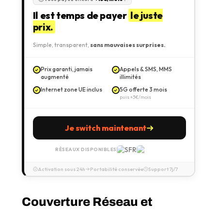
Il est temps de payer
le juste
prix.
Simple, transparent,
sans mauvaises surprises.
Prix garanti, jamais
Appels & SMS, MMS
augmenté
illimités
Internet zone UE inclus
5G offerte 3 mois
puis +3€/mois
Je switch maintenant
RÉSEAUX DISPONIBLES
Activation sous 24h
Portabilité conservée
Support 7j/7
Couverture Réseau et