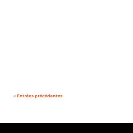
Le panorama des forfaits mobiles en France en
2025 est particulièrement riche, avec une...
« Entrées précédentes