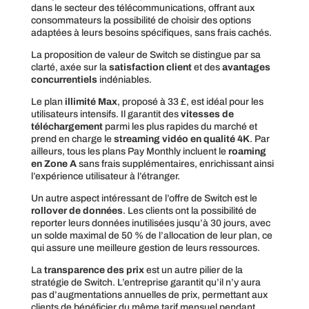
dans le secteur des télécommunications, offrant aux
consommateurs la possibilité de choisir des options
adaptées à leurs besoins spécifiques, sans frais cachés.
La proposition de valeur de Switch se distingue par sa
clarté, axée sur la
satisfaction client
et des
avantages
concurrentiels
indéniables.
Le plan
illimité Max
, proposé à 33 £, est idéal pour les
utilisateurs intensifs. Il garantit des
vitesses de
téléchargement
parmi les plus rapides du marché et
prend en charge le
streaming vidéo en qualité 4K
. Par
ailleurs, tous les plans Pay Monthly incluent le
roaming
en Zone A
sans frais supplémentaires, enrichissant ainsi
l’expérience utilisateur à l’étranger.
Un autre aspect intéressant de l’offre de Switch est le
rollover de données
. Les clients ont la possibilité de
reporter leurs données inutilisées jusqu’à 30 jours, avec
un solde maximal de 50 % de l’allocation de leur plan, ce
qui assure une meilleure gestion de leurs ressources.
La
transparence des prix
est un autre pilier de la
stratégie de Switch. L’entreprise garantit qu’il n’y aura
pas d’augmentations annuelles de prix, permettant aux
clients de bénéficier du même tarif mensuel pendant