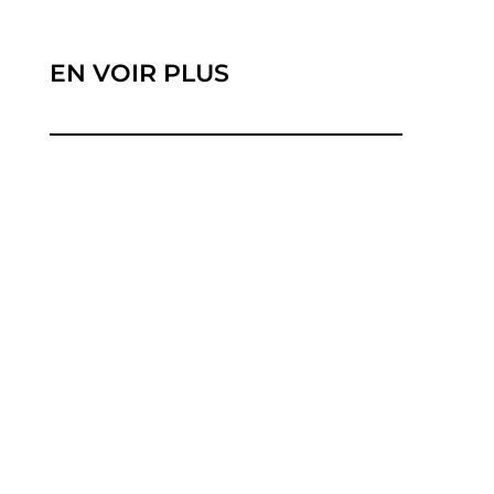
EN VOIR PLUS
La transition énergétique vers des sources
renouvelables a suscité un...