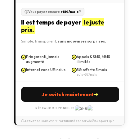
Vous payez encore
+15€/mois
?
Il est temps de payer
le juste
prix.
Simple, transparent,
sans mauvaises surprises.
Prix garanti, jamais
Appels & SMS, MMS
augmenté
illimités
Internet zone UE inclus
5G offerte 3 mois
puis +3€/mois
Je switch maintenant
RÉSEAUX DISPONIBLES
Activation sous 24h
Portabilité conservée
Support 7j/7