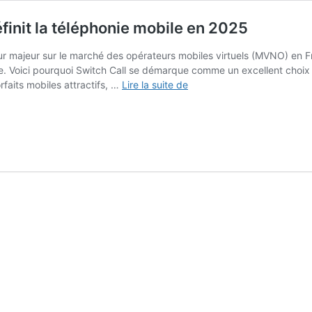
finit la téléphonie mobile en 2025
 majeur sur le marché des opérateurs mobiles virtuels (MVNO) en Franc
. Voici pourquoi Switch Call se démarque comme un excellent choix 
Switch
rfaits mobiles attractifs, …
Lire la suite de
Call
:
Un
MVNO
innovant
qui
redéfinit
la
téléphonie
mobile
en
2025