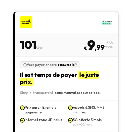
9
101
PAR
,99
Go
MOIS
€
Vous payez encore
+15€/mois
?
Il est temps de payer
le juste
prix.
Simple, transparent,
sans mauvaises surprises.
Prix garanti, jamais
Appels & SMS, MMS
augmenté
illimités
Internet zone UE inclus
5G offerte 3 mois
puis +3€/mois