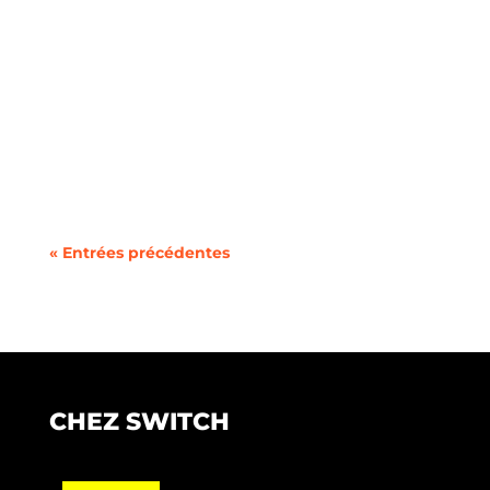
Une Bonne Nouvelle pour Nos Clients Fidèles À
partir du 1er février 2025, le tarif réglementé
de...
« Entrées précédentes
CHEZ SWITCH