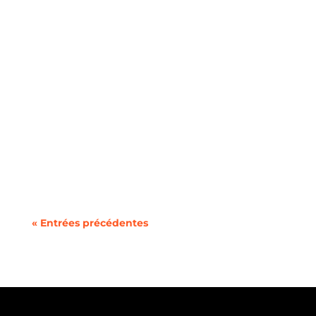
En 2025, choisir un forfait mobile pas cher n’a
jamais été aussi simple grâce à la
concurrence...
« Entrées précédentes