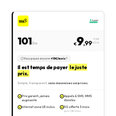
9
101
PAR
,99
Go
MOIS
€
Vous payez encore
+15€/mois
?
Il est temps de payer
le juste
prix.
Simple, transparent,
sans mauvaises surprises.
Prix garanti, jamais
Appels & SMS, MMS
augmenté
illimités
Internet zone UE inclus
5G offerte 3 mois
puis +3€/mois