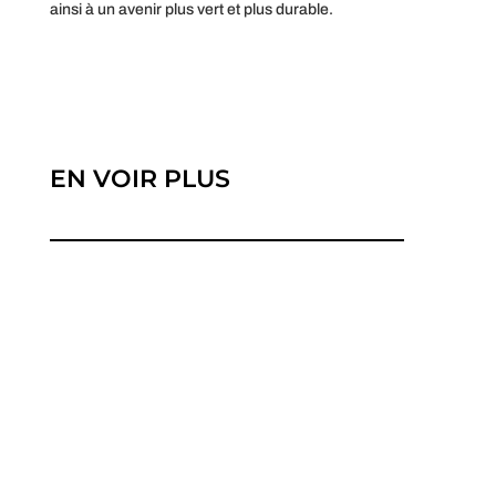
ainsi à un avenir plus vert et plus durable.
EN VOIR PLUS
La transition énergétique vers des sources
renouvelables a suscité un...