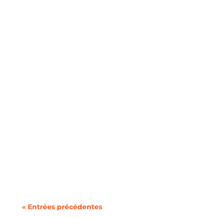
Switch offre une solution simple pour les
personnes cherchant à changer d'opérateur...
Les innovations technologiques transforment
les secteurs de l'énergie et des...
« Entrées précédentes