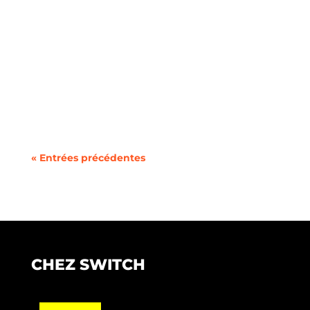
Le concept de villes intelligentes gagne du
terrain alors que les zones urbaines cherchent
à...
« Entrées précédentes
CHEZ SWITCH