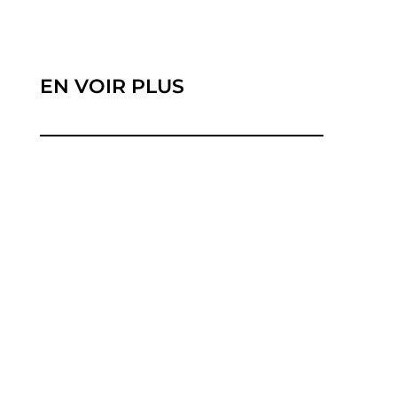
EN VOIR PLUS
Meilleur forfait mobile août 2025 : Les offres de
téléphonie mobile n’ont jamais été...