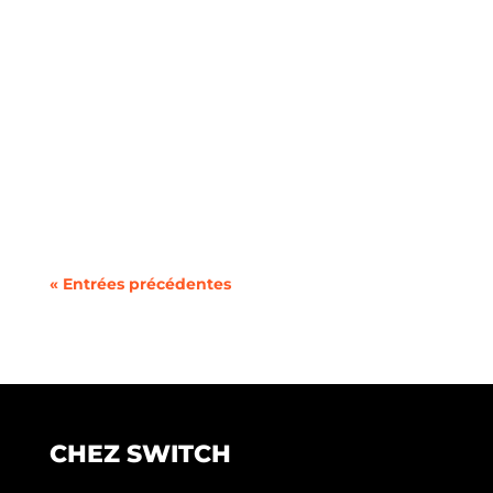
Suivi en direct – Dernière mise à jour : 28 avril
2025, 17h30 Madrid, 28 avril 2025 – L’Espagne a...
« Entrées précédentes
CHEZ SWITCH