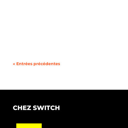
Au moment de souscrire un nouveau forfait
mobile, la question du format de votre ligne se
pose...
« Entrées précédentes
CHEZ SWITCH