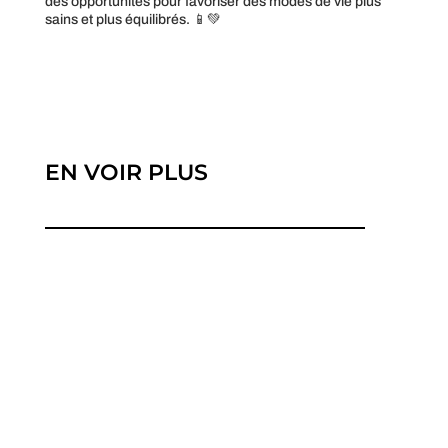
des opportunités pour favoriser des modes de vie plus
sains et plus équilibrés. 📱💚
EN VOIR PLUS